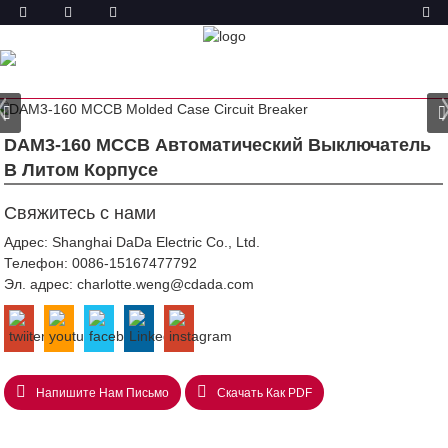
ТОВАР
ГЛАВНАЯ
ПРОДУКТЫ
АВТОМАТИЧЕСКИЙ
ВЫКЛЮЧАТЕЛЬ В ЛИТОМ КОРПУСЕ (MCCB)
АВТОМАТИЧЕСКИЙ ВЫКЛЮЧАТЕЛЬ В ЛИТОМ КОРПУСЕ
DAM3
DAM3-160 MCCB Автоматический Выключатель
В Литом Корпусе
Свяжитесь с нами
Адрес: Shanghai DaDa Electric Co., Ltd.
Телефон:
0086-15167477792
Эл. адрес:
charlotte.weng@cdada.com
Напишите Нам Письмо
Скачать Как PDF