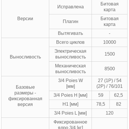
Битовая
Исправлена
карта
Версии
Битовая
Плагин
карта
Вытягивать
-
Всего циклов
10000
Электрическая
1500
Выносливость
выносливость
Механическая
8500
выносливость
3/4 Poies W
27 (1P) / 54
[мм]
(2P) / 76/101
Базовые
размеры -
3/4 Poies H [мм]
59
62,5
фиксированная
H1 [мм]
78,5
82
версия
3/4 Poies L [мм]
120
Фиксированное
ядро ​​3/4 [кг]