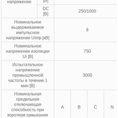
[В]
напряжение
DC
250/1000
[В]
Номинальное
выдерживаемое
8
импульсное
напряжение Uimp [кВ]
Номинальное
напряжение изоляции
750
Ui [В]
Испытательное
напряжение
промышленной
3000
частоты в течение 1
мин [В]
Номинальная
предельная
отключающая
A
B
C
N
способность при
коротком замыкании