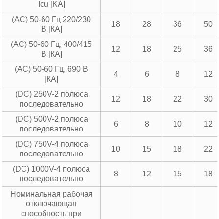
Icu [KA]
(AC) 50-60 Гц 220/230
18
28
36
50
В [КА]
(AC) 50-60 Гц, 400/415
12
18
25
36
В [КА]
(AC) 50-60 Гц, 690 В
4
6
8
12
[КА]
(DC) 250V-2 полюса
12
18
22
30
последовательно
(DC) 500V-2 полюса
6
8
10
12
последовательно
(DC) 750V-4 полюса
10
15
18
22
последовательно
(DC) 1000V-4 полюса
8
12
15
18
последовательно
Номинальная рабочая
отключающая
способность при