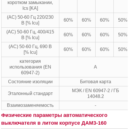
коротком замыкании,
Ics [KA]
(AC) 50-60 Гц 220/230
60%
60%
60%
50%
В [% Icu]
(AC) 50-60 Гц, 400/415
60%
60%
60%
50%
В [% Icu]
(AC) 50-60 Гц, 690 В
60%
60%
60%
50%
[% Icu]
категория
использования (EN
A
60947-2)
Состояние изоляции
Битовая карта
МЭК / EN 60947-2 / ГБ
Эталонный стандарт
14048.2
Взаимозаменяемость
-
Физические параметры автоматического
выключателя в литом корпусе ДАМ3-160