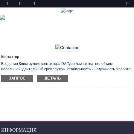
ТОВАР
ГЛАВНАЯ
ПРОДУКТЫ
КОНТАКТОР
Контактор
Введение Конструкция контактора DA Type компактна; его объем
небольшой; длительный срок службы; стабильность и надежность в работе;
установка проста в обслуживании. Вспомогательных контактов много, что
ЗАПРОС
ДЕТАЛЬ
позволяет удовлетворить различные потребности рынка. Он в основном
применяется для управления двигателями, электрическими линиями,
кодовым проводом, байпасом и освещением и т. Д. Гражданского и
промышленного назначения. Основные технические данные: Номинальный
ток главной цепи: 9 370 A Мощность двигателя: 4 一 200 кВт (400 В, AC-3)
ИНФОРМАЦИЯ