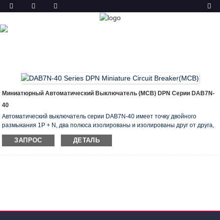
ТОВАР
ГЛАВНАЯ
ПРОДУКТЫ
МИНИАТЮРНЫЙ
АВТОМАТИЧЕСКИЙ ВЫКЛЮЧАТЕЛЬ (MCB)
DAB7N-40
DPN MCB
Миниатюрный Автоматический Выключатель (MCB) DPN Серии DAB7N-
40
Автоматический выключатель серии DAB7N-40 имеет точку двойного
размыкания 1P + N, два полюса изолированы и изолированы друг от друга,
при синхронной работе N-полюс всегда срабатывает первым, а затем
ЗАПРОС
ДЕТАЛЬ
отключается, что гарантирует отключающую способность электрической
дуги защищенный столб, а также обеспечивает безопасность
контролируемых цепей и электрооборудования.