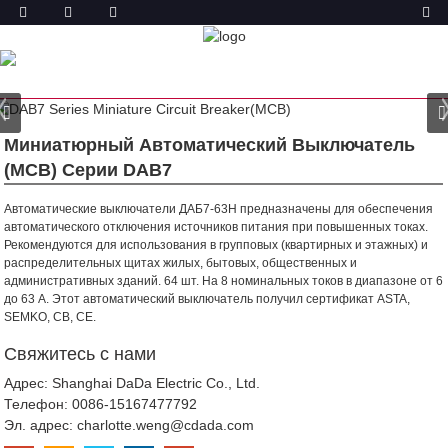
ТОВАР
ГЛАВНАЯ
ПРОДУКТЫ
МИНИАТЮРНЫЙ
АВТОМАТИЧЕСКИЙ ВЫКЛЮЧАТЕЛЬ (MCB)
DAB7-63
МИНИАТЮРНЫЙ АВТОМАТИЧЕСКИЙ ВЫКЛЮЧАТЕЛЬ
Миниатюрный Автоматический Выключатель
(MCB) Серии DAB7
Автоматические выключатели ДАБ7-63Н предназначены для обеспечения
автоматического отключения источников питания при повышенных токах.
Рекомендуются для использования в групповых (квартирных и этажных) и
распределительных щитах жилых, бытовых, общественных и
административных зданий.
64 шт. На 8 номинальных токов в диапазоне от 6
до 63 А. Этот автоматический выключатель получил сертификат ASTA,
SEMKO, CB, CE.
Свяжитесь с нами
Адрес: Shanghai DaDa Electric Co., Ltd.
Телефон:
0086-15167477792
Эл. адрес:
charlotte.weng@cdada.com