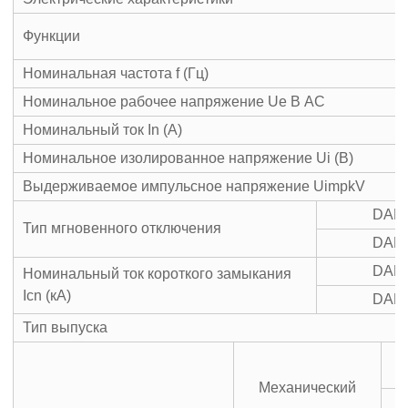
Функции
Номинальная частота f (Гц)
Номинальное рабочее напряжение Ue В AC
Номинальный ток In (A)
Номинальное изолированное напряжение Ui (В)
Выдерживаемое импульсное напряжение UimpkV
DAB7
Тип мгновенного отключения
DAB7
DAB7
Номинальный ток короткого замыкания
Icn (кА)
DAB7
Тип выпуска
Механический
С