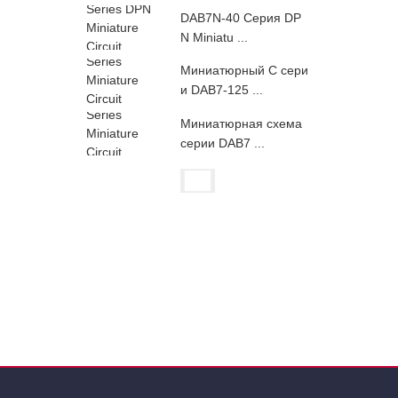
DAB7N-40 Серия DP
N Miniatu ...
Миниатюрный C сери
и DAB7-125 ...
Миниатюрная схема
серии DAB7 ...