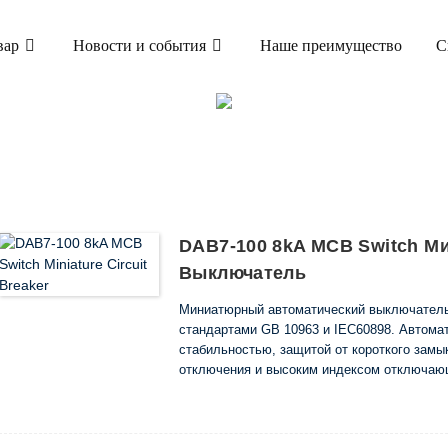
вар
Новости и события
Наше преимущество
С
ТОВАР
ЫЙ АВТОМАТИЧЕСКИЙ ВЫКЛЮЧАТЕЛЬ (MCB
ВЫКЛЮЧАТЕЛЬ DAB7-100
DAB7-100 8kA MCB Switch 
Выключатель
Миниатюрный автоматический выключатель 
стандартами GB 10963 и IEC60898. Автома
стабильностью, защитой от короткого замы
отключения и высоким индексом отключающ
конструкции.
Автоматические выключатели устанавливаю
электрооборудования от перегрузки.