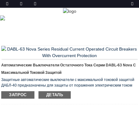
ТОВАР
ГЛАВНАЯ
ПРОДУКТЫ
АВТОМАТИЧЕСКИЙ
ВЫКЛЮЧАТЕЛЬ ОСТАТОЧНОГО ТОКА С
МАКСИМАЛЬНОЙ ТОКОВОЙ ЗАЩИТОЙ (RCBO)
ЭЛЕКТРОМАГНИТНЫЙ АВДТ ДАБФ-63
Автоматические Выключатели Остаточного Тока Серии DABL-63 Nova С
Максимальной Токовой Защитой
Защитные автоматические выключатели с максимальной токовой защитой
ДАБЛ-40 предназначены для защиты от поражения электрическим током
при нарушениях изоляции электроустановок, предотвращения пожаров от
ЗАПРОС
ДЕТАЛЬ
утечек тока на землю, защиты от перегрузки и короткого замыкания.
Они рекомендуются для защиты групповых линий питания розеток,
бытовой техники и освещения гаража и подвала.