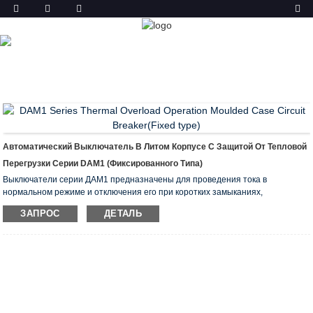
ТОВАР
ГЛАВНАЯ
ПРОДУКТЫ
АВТОМАТИЧЕСКИЙ
ВЫКЛЮЧАТЕЛЬ В ЛИТОМ КОРПУСЕ (MCCB)
АВТОМАТИЧЕСКИЙ ВЫКЛЮЧАТЕЛЬ В ЛИТОМ КОРПУСЕ
DAM1
АВТОМАТИЧЕСКИЙ ВЫКЛЮЧАТЕЛЬ
ФИКСИРОВАННОГО ТИПА С ТЕПЛОВОЙ ПЕРЕГРУЗКОЙ
Автоматический Выключатель В Литом Корпусе С Защитой От Тепловой
Перегрузки Серии DAM1 (фиксированного Типа)
Выключатели серии ДАМ1 предназначены для проведения тока в
нормальном режиме и отключения его при коротких замыканиях,
перегрузках, недопустимых перекосах, а также оперативном срабатывании
ЗАПРОС
ДЕТАЛЬ
и отключении частей электрической цепи. Они предназначены для
использования в электрических установках с ограничением рабочего
напряжения до 400 В на номинальный ток от 12,5 до 1600 А.
Они соответствуют требованиям EN 60947-1, EN 60947-2.