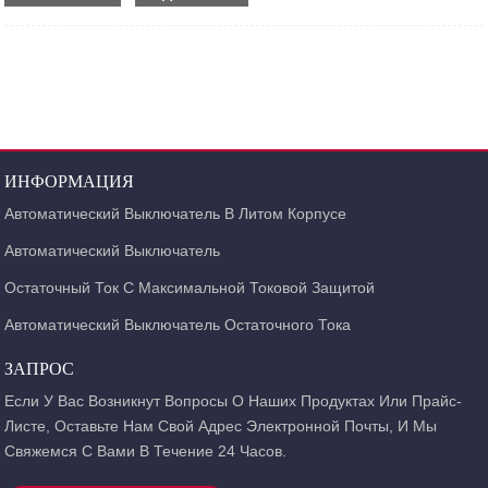
дополнительных контактов: Состояние MCCB Состояние контактов
аварийной сигнализации, схема подключения Закрытое положение
Открытое положение DAM1-125 / 160BC DAM1 (ABB) -125,160A DAM1-250 /
400BCDAM1 (ABB ) -250A, 400A DZ20-100BCDZ20-100A DZ20-225BC DZ20-
225A ...
ИНФОРМАЦИЯ
Автоматический Выключатель В Литом Корпусе
Автоматический Выключатель
Остаточный Ток С Максимальной Токовой Защитой
Автоматический Выключатель Остаточного Тока
ЗАПРОС
Если У Вас Возникнут Вопросы О Наших Продуктах Или Прайс-
Листе, Оставьте Нам Свой Адрес Электронной Почты, И Мы
Свяжемся С Вами В Течение 24 Часов.