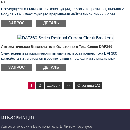
63
Преимущества • Компактная конструкция, небольшие размеры, ширина 2
модуля. • Он имеет функцию прерывания нейтральной линии, более
безопасный и надежный. • Имеет терминал двойного назначения с
ЗАПРОС
ДЕТАЛЬ
возможностью надежного подключения. • Имеет индикатор состояния
контакта, с помощью которого легко определить состояние контакта. •
Может использоваться с различными аксессуарами и использоваться для
защиты от перенапряжения. Физические параметры устройства защитного
отключения DAB6LE-63 Стандарт соответствия: IEC61009 (EN61009) и
Автоматические Выключатели Остаточного Тока Серии DAF360
GB16917.1 Чувствительность: тип A, тип AC Rel ...
Электронный автоматический выключатель остаточного тока DAF360
разработан и изготовлен в соответствии с последними стандартами
IEC61008-1 и соответствует стандартам EN50022 для модульных
ЗАПРОС
ДЕТАЛЬ
выключателей. Они могут использоваться для загрузки стандартных
направляющих рельсов с симметричными конструкциями в форме шляпы.
1
2
Далее>
>>
Страница 1/2
ИНФОРМАЦИЯ
Автоматический Выключатель В Литом Корпусе