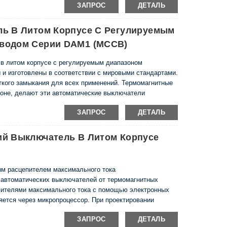
ЗАПРОС
ДЕТАЛЬ
мое размыкание обеспечивается без использования
ена возможность выхода из строя электронной схемы.
д. Значения потребляемого тока в различных временных
ль В Литом Корпусе С Регулируемым
ы. Области регулирования номинального и мгновенного
водом Серии DAM1 (MCCB)
ких выключателей довольно широки. Эта особенность
зования выключателя. Кроме того, электронные
в литом корпусе с регулируемым диапазоном
пературы окружающей среды.
 и изготовлены в соответствии с мировыми стандартами.
ткого замыкания для всех применений. Термомагнитные
оне, делают эти автоматические выключатели
рименение.
ЗАПРОС
ДЕТАЛЬ
ий Выключатель В Литом Корпусе
ым расцепителем максимального тока
 автоматических выключателей от термомагнитных
пителями максимального тока с помощью электронных
яется через микропроцессор. При проектировании
можности, которые могут возникнуть в процессе
ЗАПРОС
ДЕТАЛЬ
мое размыкание обеспечивается без использования