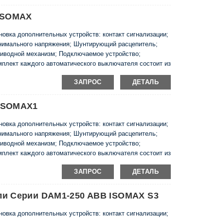
ена возможность выхода из строя электронной схемы.
д. Значения потребляемого тока в различных временных
 ISOMAX
ы. Области регулирования номинального и мгновенного
ких выключателей довольно широки. Эта особенность
овка дополнительных устройств: контакт сигнализации;
зования выключателя. Кроме того, электронные
нимального напряжения; Шунтирующий расцепитель;
пературы окружающей среды.
риводной механизм; Подключаемое устройство;
мплект каждого автоматического выключателя состоит из
ников, фазоразделителей, набора винтов и гаек для его
ЗАПРОС
ДЕТАЛЬ
ью специального зажима блоки 125 и 160 можно
ISOMAX1
овка дополнительных устройств: контакт сигнализации;
нимального напряжения; Шунтирующий расцепитель;
риводной механизм; Подключаемое устройство;
мплект каждого автоматического выключателя состоит из
ников, фазоразделителей, набора винтов и гаек для его
ЗАПРОС
ДЕТАЛЬ
ью специального зажима блоки 125 и 160 могут быть
ли Серии DAM1-250 ABB ISOMAX S3
овка дополнительных устройств: контакт сигнализации;