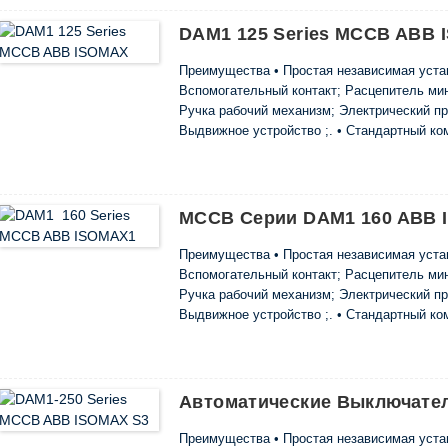
электронной схемы. Таким образом исключ
-Максимальный, минимальный, средний и т.
DAM1 125 Series MCCB ABB
интервалах (день-ночь) могут быть принят
тока размыкания электронных автоматичес
Преимущества • Простая независимая устан
обеспечивает широкие возможности исполь
Вспомогательный контакт; Расцепитель ми
выключатели не подвержены влиянию тем
Ручка рабочий механизм; Электрический п
Выдвижное устройство ;. • Стандартный ко
соединительных шин или кабельных наконеч
крепления на монтажной панели. • С помощ
установить на DIN-рейку ....
MCCB Серии DAM1 160 ABB 
Преимущества • Простая независимая устан
Вспомогательный контакт; Расцепитель ми
Ручка рабочий механизм; Электрический п
Выдвижное устройство ;. • Стандартный ко
соединительных шин или кабельных наконеч
крепления на монтажной панели. • С помощ
установлены на DIN-рейку. • Вес и d ...
Автоматические Выключате
Преимущества • Простая независимая устан