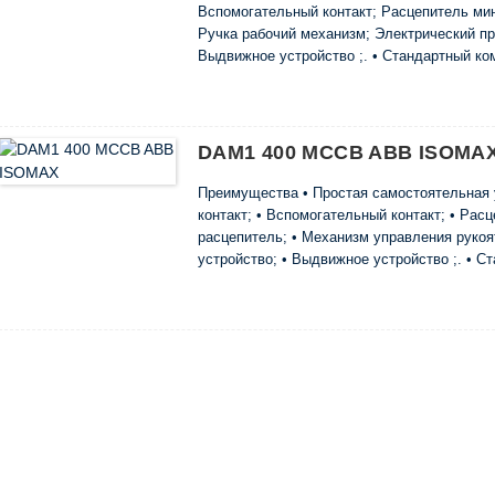
Вспомогательный контакт; Расцепитель ми
Ручка рабочий механизм; Электрический п
Выдвижное устройство ;. • Стандартный ко
соединительных шин или кабельных наконеч
крепления на монтажной панели. • С помощ
установлены на DIN-рейку. • Вес и ...
DAM1 400 MCCB ABB ISOMA
Преимущества • Простая самостоятельная 
контакт; • Вспомогательный контакт; • Ра
расцепитель; • Механизм управления рукоя
устройство; • Выдвижное устройство ;. • С
выключателя состоит из соединительных ш
набора винтов и гаек для его крепления н
блоки 125 и 160 можно установить на • DIN-р