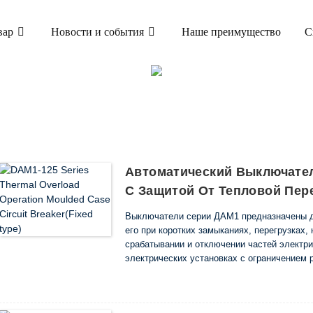
вар
Новости и события
Наше преимущество
С
ТОВАР
КИЙ ВЫКЛЮЧАТЕЛЬ В ЛИТОМ КОРПУСЕ (MCC
ЛИТОМ КОРПУСЕ DAM1
Автоматический Выключател
С Защитой От Тепловой Пере
Выключатели серии ДАМ1 предназначены д
его при коротких замыканиях, перегрузках,
срабатывании и отключении частей электри
электрических установках с ограничением 
12,5 до 1600 А.
Они соответствуют требованиям EN 60947-1