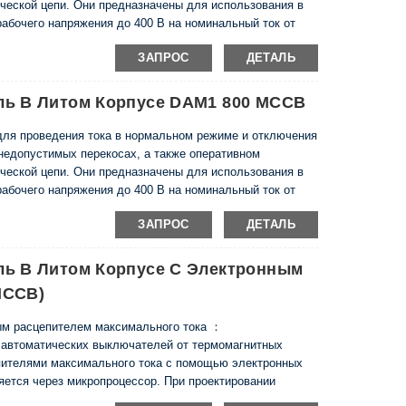
ческой цепи. Они предназначены для использования в
рабочего напряжения до 400 В на номинальный ток от
ЗАПРОС
ДЕТАЛЬ
, EN 60947-2.
ль В Литом Корпусе DAM1 800 MCCB
ля проведения тока в нормальном режиме и отключения
 недопустимых перекосах, а также оперативном
ческой цепи. Они предназначены для использования в
рабочего напряжения до 400 В на номинальный ток от
ЗАПРОС
ДЕТАЛЬ
, EN 60947-2.
ль В Литом Корпусе С Электронным
MCCB)
ым расцепителем максимального тока ：
 автоматических выключателей от термомагнитных
пителями максимального тока с помощью электронных
яется через микропроцессор. При проектировании
можности, которые могут возникнуть в процессе