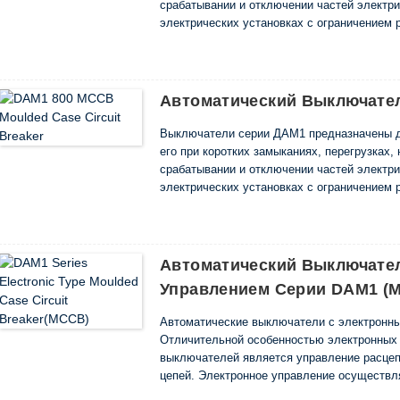
срабатывании и отключении частей электри
электрических установках с ограничением 
12,5 до 1600 А.
Они соответствуют требованиям EN 60947-1
Автоматический Выключате
Выключатели серии ДАМ1 предназначены д
его при коротких замыканиях, перегрузках,
срабатывании и отключении частей электри
электрических установках с ограничением 
12,5 до 1600 А.
Они соответствуют требованиям EN 60947-1
Автоматический Выключате
Управлением Серии DAM1 (
Автоматические выключатели с электронн
Отличительной особенностью электронных
выключателей является управление расце
цепей. Электронное управление осуществл
электронной схемы были учтены худшие воз