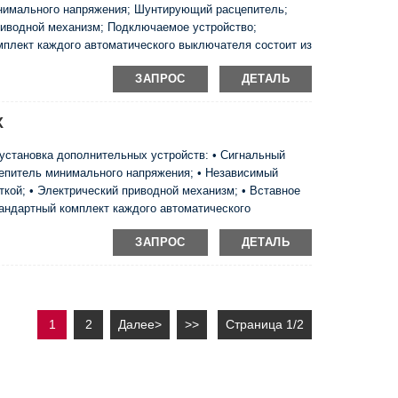
нимального напряжения; Шунтирующий расцепитель;
риводной механизм; Подключаемое устройство;
мплект каждого автоматического выключателя состоит из
ников, фазоразделителей, набора винтов и гаек для его
ЗАПРОС
ДЕТАЛЬ
ью специального зажима блоки 125 и 160 могут быть
X
установка дополнительных устройств: • Сигнальный
сцепитель минимального напряжения; • Независимый
ткой; • Электрический приводной механизм; • Вставное
тандартный комплект каждого автоматического
ин или кабельных наконечников, фазоразделителей,
ЗАПРОС
ДЕТАЛЬ
а • монтажной панели. • С помощью специального зажима
ейку. • Вэй ...
1
2
Далее>
>>
Страница 1/2