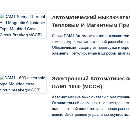
эксплуатации. При больших токах цепи пря
электронной схемы. Таким образом исключ
-Максимальный, минимальный, средний и т.
Автоматический Выключате
интервалах (день-ночь) могут быть принят
Тепловым И Магнитным При
тока размыкания электронных автоматичес
обеспечивает широкие возможности исполь
Серия DAM1 Автоматические выключатели 
выключатели не подвержены влиянию тем
температур и магнитных полей разработаны
Обеспечивают защиту от перегрузки и коро
элементы, регулируемые в широком диапаз
идеальными для любого распределения. п
Электронный Автоматическ
DAM1 1600 (MCCB)
Автоматические выключатели с электронн
Отличительной особенностью электронных
выключателей является управление расце
цепей. Электронное управление осуществл
электронной схемы были учтены худшие воз
эксплуатации. При больших токах цепи пря