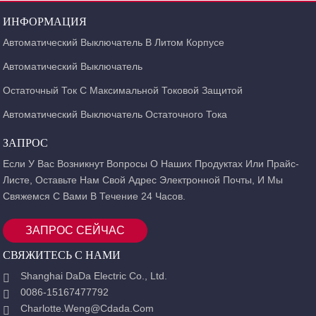
в различных временных интервалах (день-ночь) могут быть приняты.
Области регулирования номинального и мгновенного тока размыкания
ИНФОРМАЦИЯ
электронных автоматических выключателей довольно широки. Эта
Автоматический Выключатель В Литом Корпусе
особенность обеспечивает широкие возможности использования
выключателя. Кроме того, электронные выключатели не подвержены
Автоматический Выключатель
влиянию температуры окружающей среды.
Остаточный Ток С Максимальной Токовой Защитой
Автоматический Выключатель Остаточного Тока
ЗАПРОС
Если У Вас Возникнут Вопросы О Наших Продуктах Или Прайс-
Листе, Оставьте Нам Свой Адрес Электронной Почты, И Мы
Свяжемся С Вами В Течение 24 Часов.
ЗАПРОС СЕЙЧАС
СВЯЖИТЕСЬ С НАМИ
Shanghai DaDa Electric Co., Ltd.
0086-15167477792
Charlotte.weng@cdada.com