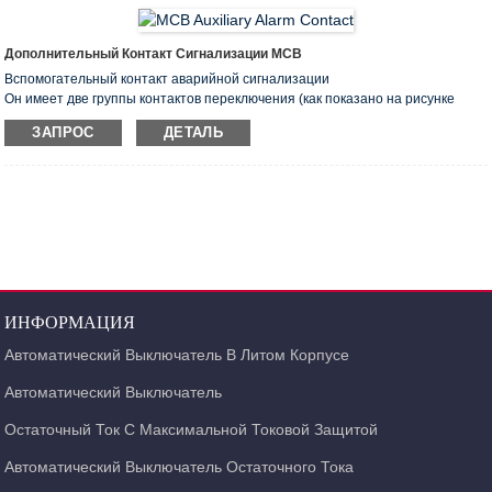
шунтирующий расцепитель сработает надежно и отключит автоматический
выключатель.
Дополнительный Контакт Сигнализации MCB
Вспомогательный контакт аварийной сигнализации
Он имеет две группы контактов переключения (как показано на рисунке
ниже), когда желтый индикатор находится в положении «», две группы
ЗАПРОС
ДЕТАЛЬ
являются вспомогательными контактами, когда желтый индикатор
находится в положении «», левый - вспомогательный контакт, правый.
контакт сигнализации.
ИНФОРМАЦИЯ
Автоматический Выключатель В Литом Корпусе
Автоматический Выключатель
Остаточный Ток С Максимальной Токовой Защитой
Автоматический Выключатель Остаточного Тока