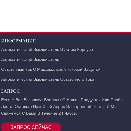
замыкания цепей и силового оборудования в распределительной сети.
Технические характеристики Тип Стандартные номинальные мощности 3-
фазных двигателей 50/60 Гц в категории AC-3 Диапазон уставки тока (A) ...
ИНФОРМАЦИЯ
Автоматический Выключатель В Литом Корпусе
Автоматический Выключатель
Остаточный Ток С Максимальной Токовой Защитой
Автоматический Выключатель Остаточного Тока
ЗАПРОС
Если У Вас Возникнут Вопросы О Наших Продуктах Или Прайс-
Листе, Оставьте Нам Свой Адрес Электронной Почты, И Мы
Свяжемся С Вами В Течение 24 Часов.
ЗАПРОС СЕЙЧАС