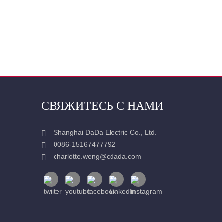
СВЯЖИТЕСЬ С НАМИ
Shanghai DaDa Electric Co., Ltd.
0086-15167477792
charlotte.weng@cdada.com