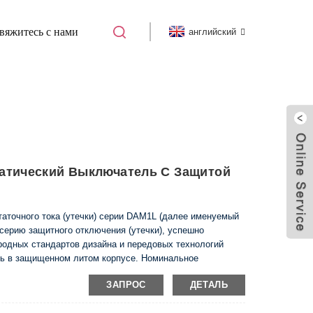
вяжитесь с нами
английский
LCB)
DAM1L-630 АВТОМАТИЧЕСКИЙ
атический Выключатель С Защитой
аточного тока (утечки) серии DAM1L (далее именуемый
серию защитного отключения (утечки), успешно
одных стандартов дизайна и передовых технологий
ль в защищенном литом корпусе. Номинальное
чателей этой серии составляет 400 В (Inm менее 160 А)
ЗАПРОС
ДЕТАЛЬ
ном используется для переменного тока 50 Гц и