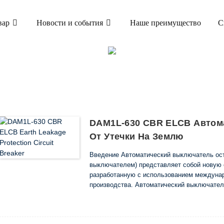
вар
Новости и события
Наше преимущество
С
ТОВАР
ЕСКИЙ ВЫКЛЮЧАТЕЛЬ УТЕЧКИ НА ЗЕМЛЮ (E
ВЫКЛЮЧАТЕЛЬ УТЕЧКИ НА ЗЕМЛЮ CBR
DAM1L-630 CBR ELCB Автом
От Утечки На Землю
Введение Автоматический выключатель ост
выключателем) представляет собой новую 
разработанную с использованием междунар
производства. Автоматический выключате
напряжение изоляции автоматических выклю
и 690 В (Inm более 250 А), которое в основ
рассчитано на распределение мощности ...