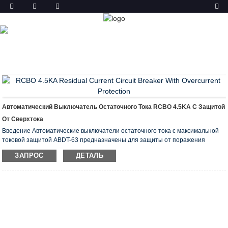
ТОВАР
ГЛАВНАЯ
ПРОДУКТЫ
АВТОМАТИЧЕСКИЙ
ВЫКЛЮЧАТЕЛЬ ОСТАТОЧНОГО ТОКА С
МАКСИМАЛЬНОЙ ТОКОВОЙ ЗАЩИТОЙ (RCBO)
АВДТ
АБДТ-63
Автоматический Выключатель Остаточного Тока RCBO 4.5KA С Защитой
От Сверхтока
Введение Автоматические выключатели остаточного тока с максимальной
токовой защитой ABDT-63 предназначены для защиты от поражения
электрическим током при нарушениях изоляции электроустановок, для
ЗАПРОС
ДЕТАЛЬ
предотвращения пожаров от утечек тока на землю, защиты от перегрузки и
короткого замыкания. Они рекомендуются для защиты групповых линий
питания розеток, бытовой техники и освещения гаража и подвала.