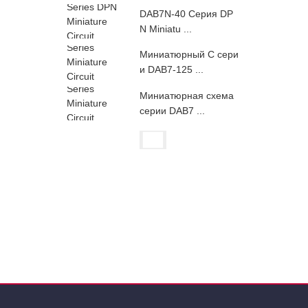
DAB7N-40 Серия DP
N Miniatu ...
Миниатюрный C сери
и DAB7-125 ...
Миниатюрная схема
серии DAB7 ...