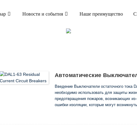
вар
Новости и события
Наше преимущество
С
ТОВАР
 ВЫКЛЮЧАТЕЛЬ ОСТАТОЧНОГО ТОКА (ELCB И
ДИФФЕРЕНЦИАЛЬНОГО ТОКА ДАЛ1-63
Автоматические Выключате
Введение Выключатели остаточного тока DA
необходимо использовать для защиты жизн
предотвращения пожаров, возникающих из-
ошибки изоляции, которые могут возникнут
производятся с 2 и 4 полюсами в соответст
нормами CE согласно системе обеспечения к