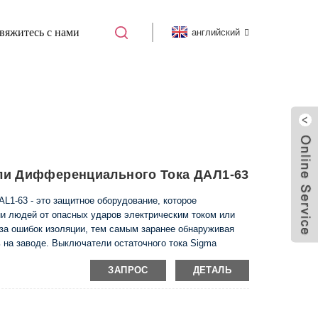
вяжитесь с нами
английский
 RCCB)
АВТОМАТИЧЕСКИЙ ВЫКЛЮЧАТЕЛЬ
ли Дифференциального Тока ДАЛ1-63
L1-63 - это защитное оборудование, которое
и людей от опасных ударов электрическим током или
за ошибок изоляции, тем самым заранее обнаруживая
ь на заводе. Выключатели остаточного тока Sigma
вии со стандартом IEC EN 61008-1 и в соответствии с
ЗАПРОС
ДЕТАЛЬ
ачества ISO 9001: 2008. В чем разница ...