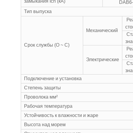
замыкания Icn (кА)
DAB6
Тип выпуска
Ре
сто
Механический
Ст
зна
Срок службы (O ~ C)
Ре
сто
Электрические
Ст
зна
Подключение и установка
Степень защиты
Проволока мм²
Рабочая температура
Устойчивость к влажности и жаре
Высота над морем