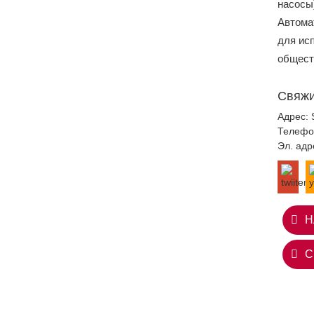
насосы
Автома
для ис
общест
Свяжи
Адрес: 
Телефо
Эл. адр
Н
С