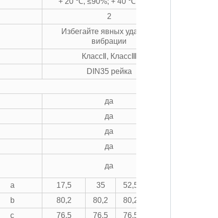
+ 20 ℃, ≤90%; + 40 ℃, ≤50%
2
Избегайте явных ударов и
вибрации
КлассⅡ, КлассⅢ
DIN35 рейка
да
да
да
да
да
a
17,5
35
52,5
70
b
80,2
80,2
80,2
80,2
c
76,5
76,5
76,5
76,5