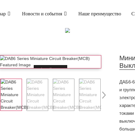
вар
Новости и события
Наше преимущество
С
ТОВАР
ЫЙ АВТОМАТИЧЕСКИЙ ВЫКЛЮЧАТЕЛЬ (MCB
ВЫКЛЮЧАТЕЛЬ DAB6-63
Мини
Выкл
Loading...
ДАБ6-6
и групп
электр
характ
токами 
выключ
больши