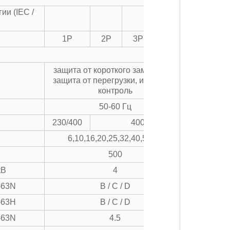
ии (IEC /
1P
2P
3P
4P
защита от короткого замыкания,
защита от перегрузки, изоляция,
контроль
50-60 Гц
230/400
400
6,10,16,20,25,32,40,50,63
500
кВ
4
-63N
B / C / D
-63H
B / C / D
-63N
4.5