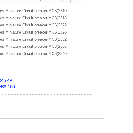
C45 4P
AB6-100