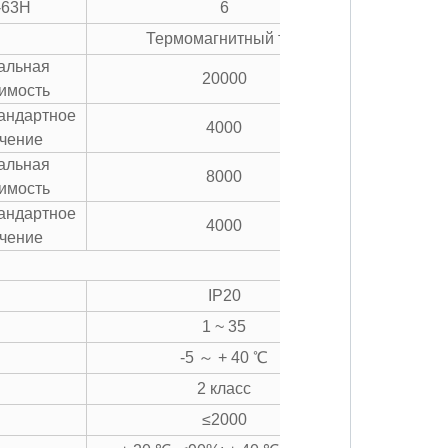
-63H
6
Термомагнитный тип
альная
20000
имость
андартное
4000
чение
альная
8000
имость
андартное
4000
чение
IP20
1 ~ 35
-5 ～ + 40 ℃
2 класс
≤2000